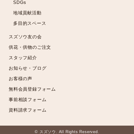
2021年11月
SDGs
2021年10月
地域貢献活動
2021年9月
多目的スペース
2021年8月
2021年7月
スズソウ友の会
2021年6月
供花・供物のご注文
2021年5月
スタッフ紹介
2021年4月
2021年3月
お知らせ・ブログ
2021年2月
お客様の声
2021年1月
無料会員登録フォーム
2020年12月
2020年11月
事前相談フォーム
2020年10月
資料請求フォーム
2020年9月
2020年8月
2020年7月
© スズソウ. All Rights Reserved.