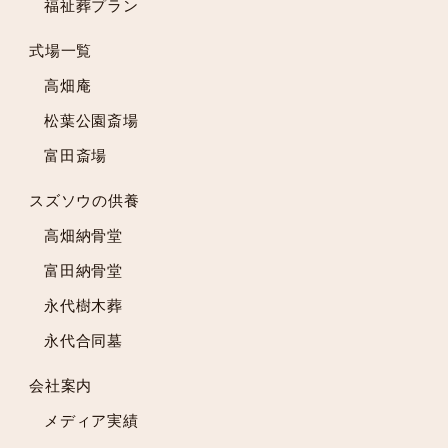
福祉葬プラン
2023年3月
2023年2月
式場一覧
2023年1月
高畑庵
2022年12月
松葉公園斎場
2022年11月
富田斎場
2022年10月
2022年9月
スズソウの供養
2022年8月
高畑納骨堂
2022年7月
2022年6月
富田納骨堂
2022年5月
永代樹木葬
2022年4月
永代合同墓
2022年3月
2022年2月
会社案内
2022年1月
メディア実績
2021年12月