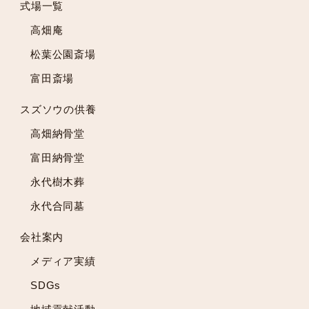
2023年2月
式場一覧
2023年1月
高畑庵
2022年12月
松葉公園斎場
2022年11月
富田斎場
2022年10月
2022年9月
スズソウの供養
2022年8月
高畑納骨堂
2022年7月
2022年6月
富田納骨堂
2022年5月
永代樹木葬
2022年4月
永代合同墓
2022年3月
2022年2月
会社案内
2022年1月
メディア実績
2021年12月
2021年11月
SDGs
2021年10月