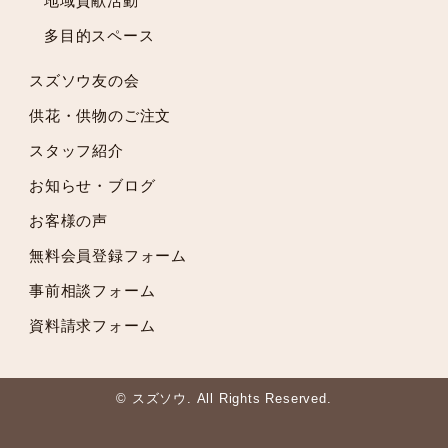
地域貢献活動
2021年9月
多目的スペース
2021年8月
2021年7月
スズソウ友の会
2021年6月
供花・供物のご注文
2021年5月
スタッフ紹介
2021年4月
2021年3月
お知らせ・ブログ
2021年2月
お客様の声
2021年1月
無料会員登録フォーム
2020年12月
2020年11月
事前相談フォーム
2020年10月
資料請求フォーム
2020年9月
2020年8月
2020年7月
© スズソウ. All Rights Reserved.
2020年6月