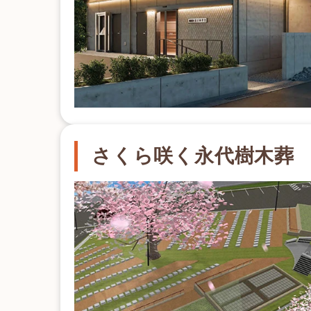
さくら咲く永代樹木葬