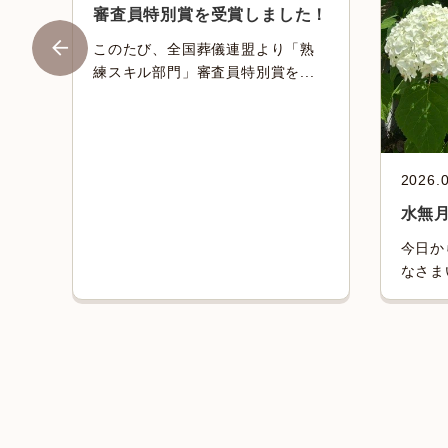
審査員特別賞を受賞しました！
このたび、全国葬儀連盟より「熟
練スキル部門」審査員特別賞を...
2026.
せ
水無
を
今日か
.
なさま