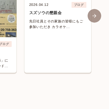
2026.04.12
ブログ
スズソウの懇親会
先日社員とその家族の皆様にもご
参加いただき カラオケ...
20
ブログ
自
号」に
梅
...
夏