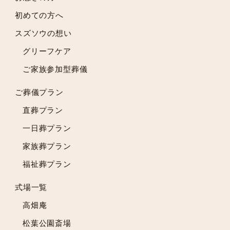
2024年3月
初めての方へ
2024年2月
スズソウの想い
2024年1月
2023年12月
グリーフケア
2023年11月
ご家族参加型葬儀
2023年10月
2023年9月
ご葬儀プラン
2023年8月
直葬プラン
2023年7月
一日葬プラン
2023年6月
2023年5月
家族葬プラン
2023年4月
福祉葬プラン
2023年3月
2023年2月
式場一覧
2023年1月
高畑庵
2022年12月
松葉公園斎場
2022年11月