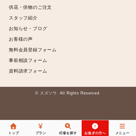
2021年6月
供花・供物のご注文
2021年5月
スタッフ紹介
2021年4月
2021年3月
お知らせ・ブログ
2021年2月
お客様の声
2021年1月
無料会員登録フォーム
2020年12月
2020年11月
事前相談フォーム
2020年10月
資料請求フォーム
2020年9月
2020年8月
2020年7月
© スズソウ. All Rights Reserved.
2020年6月
2020年5月
2020年3月
2020年2月
トップ
プラン
式場を探す
お急ぎの方へ
メニュー
2019年12月