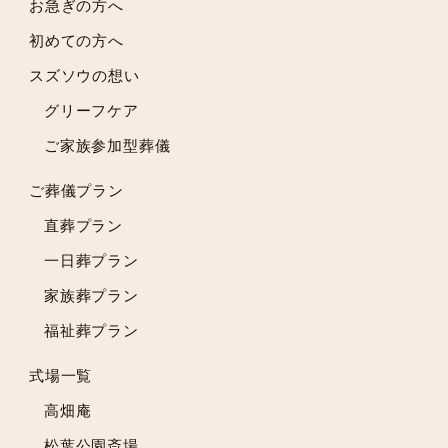
お急ぎの方へ
2024年3月
初めての方へ
2024年2月
スズソウの想い
2024年1月
2023年12月
グリーフケア
2023年11月
ご家族参加型葬儀
2023年10月
2023年9月
ご葬儀プラン
2023年8月
直葬プラン
2023年7月
一日葬プラン
2023年6月
2023年5月
家族葬プラン
2023年4月
福祉葬プラン
2023年3月
2023年2月
式場一覧
2023年1月
高畑庵
2022年12月
松葉公園斎場