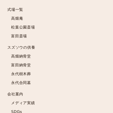
2023年3月
2023年2月
式場一覧
2023年1月
高畑庵
2022年12月
松葉公園斎場
2022年11月
富田斎場
2022年10月
2022年9月
スズソウの供養
2022年8月
高畑納骨堂
2022年7月
2022年6月
富田納骨堂
2022年5月
永代樹木葬
2022年4月
永代合同墓
2022年3月
2022年2月
会社案内
2022年1月
メディア実績
2021年12月
2021年11月
SDGs