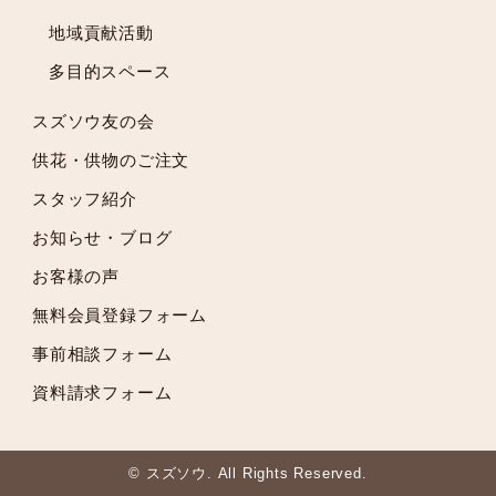
2021年10月
地域貢献活動
2021年9月
多目的スペース
2021年8月
2021年7月
スズソウ友の会
2021年6月
供花・供物のご注文
2021年5月
スタッフ紹介
2021年4月
2021年3月
お知らせ・ブログ
2021年2月
お客様の声
2021年1月
無料会員登録フォーム
2020年12月
2020年11月
事前相談フォーム
2020年10月
資料請求フォーム
2020年9月
2020年8月
2020年7月
© スズソウ. All Rights Reserved.