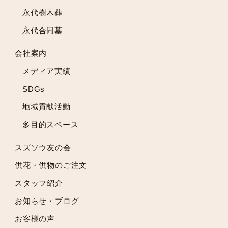
2022年5月
永代樹木葬
2022年4月
永代合同墓
2022年3月
2022年2月
会社案内
2022年1月
メディア実績
2021年12月
2021年11月
SDGs
2021年10月
地域貢献活動
2021年9月
多目的スペース
2021年8月
2021年7月
スズソウ友の会
2021年6月
供花・供物のご注文
2021年5月
スタッフ紹介
2021年4月
2021年3月
お知らせ・ブログ
2021年2月
お客様の声
2021年1月