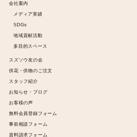
会社案内
2022年1月
メディア実績
2021年12月
2021年11月
SDGs
2021年10月
地域貢献活動
2021年9月
多目的スペース
2021年8月
2021年7月
スズソウ友の会
2021年6月
供花・供物のご注文
2021年5月
スタッフ紹介
2021年4月
2021年3月
お知らせ・ブログ
2021年2月
お客様の声
2021年1月
無料会員登録フォーム
2020年12月
2020年11月
事前相談フォーム
2020年10月
資料請求フォーム