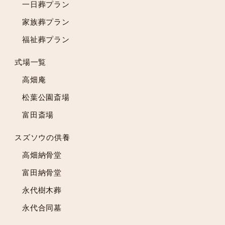
一日葬プラン
2023年6月
2023年5月
家族葬プラン
2023年4月
福祉葬プラン
2023年3月
2023年2月
式場一覧
2023年1月
高畑庵
2022年12月
松葉公園斎場
2022年11月
富田斎場
2022年10月
2022年9月
スズソウの供養
2022年8月
高畑納骨堂
2022年7月
2022年6月
富田納骨堂
2022年5月
永代樹木葬
2022年4月
永代合同墓
2022年3月
2022年2月