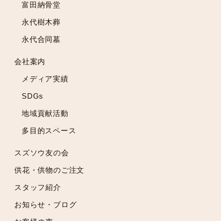
2022年6月
富田納骨堂
2022年5月
永代樹木葬
2022年4月
永代合同墓
2022年3月
2022年2月
会社案内
2022年1月
メディア実績
2021年12月
2021年11月
SDGs
2021年10月
地域貢献活動
2021年9月
多目的スペース
2021年8月
2021年7月
スズソウ友の会
2021年6月
供花・供物のご注文
2021年5月
スタッフ紹介
2021年4月
2021年3月
お知らせ・ブログ
2021年2月